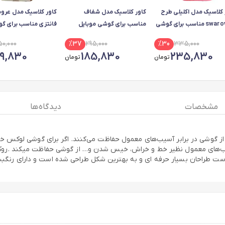
 کلاسیک مدل اکلیلی طرح
کاور کلاسیک مدل شفاف
کاور کلاسیک مدل عرو
swarovski مناسب برای گوشی
مناسب برای گوشی موبایل
فانتزی مناسب برای گ
موبایل سامسونگ GALAXY
شیائومی Poco M3 Pro
موبایل اپل Iphone 6 Plus
50,000
%
37
295,000
%
30
335,000
/Note 10 5G
99,830
185,830
235,830
تومان
تومان
مشخصات
دیدگاه ها
ز گوشی در برابر آسیب‌های معمول حفاظت می‌کنند. اگر برای گوشی لوکس خود 
 آسیب‌های معمول نظیر خط و خراش، خیس شدن و… از گوشی حفاظت میکند .رو
ست طراحان بسیار حرفه ای و به بهترین شکل طراحی شده است و دارای رنگبندی 