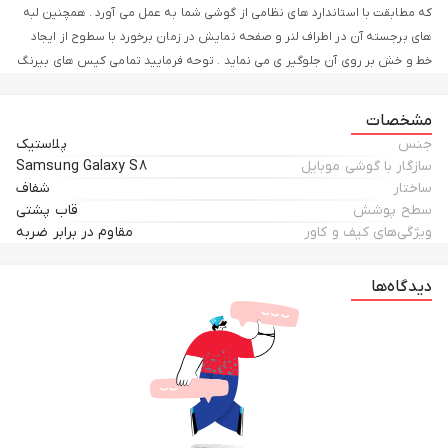
که مطابقت با استاندارد های نظامی از گوشی شما به عمل می آورد . همچنین لبه
های برجسته آن در اطراف لنر و صفحه نمایش در زمان برخورد با سطوح از ایجاد
خط و خش بر روی آن جلوگیر ی می نماید . توحه فرمایید تمامی کیس های بیرنگ
کریستالی مستعد زرد شدن در اثر مواد شیشمیایی و اشعه ماوراء بنفش نور
خورشید هستند اما این محصول از مقاومت و کیفیت بسیار بالاتری نسبت به
مشخصات
بقیه کیس ها برخوردار است.
جنس
پلاستیک
سازگار با گوشی موبایل
Samsung Galaxy S8
ساختار
شفاف
سطح پوشش
قاب پشتی
ویژگی‌های کیف و کاور
مقاوم در برابر ضربه
دیدگاه‌ها