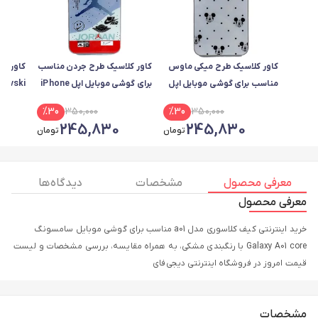
کاور کلاسیک طرح میکی ماوس
کاور کلاسیک طرح جردن مناسب
کاور کل
مناسب برای گوشی موبایل اپل
برای گوشی موبایل اپل iPhone
7 / 8 Plus
IPHONE 7 Plus / 8 Plus
%
30
350,000
%
30
350,000
A51
245,830
245,830
تومان
تومان
معرفی محصول
مشخصات
دیدگاه ها
معرفی محصول
خرید اینترنتی کیف کلاسوری مدل a01 مناسب برای گوشی موبایل سامسونگ
Galaxy A01 core با رنگبندی مشکی، به همراه مقایسه، بررسی مشخصات و لیست
قیمت امروز در فروشگاه اینترنتی دیجی‌فای
مشخصات