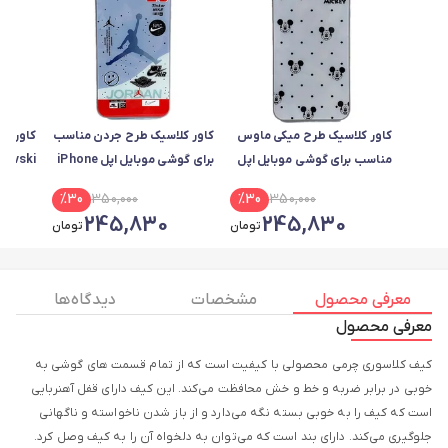
کاور کلاسیک طرح میکی ماوس
کاور کلاسیک طرح جردن مناسب
کاور کل
مناسب برای گوشی موبایل اپل
برای گوشی موبایل اپل iPhone
7 / 8 Plus
IPHONE 7 Plus / 8 Plus
%
30
350,000
%
30
350,000
A51
245,830
245,830
تومان
تومان
معرفی محصول
مشخصات
دیدگاه ها
معرفی محصول
کیف کلاسوری چرمی محصولی با کیفیت است که از تمام قسمت های گوشی به
خوبی در برابر ضربه و خط و خش محافظت می‌کند. این کیف دارای قفل آهنربایی
است که کیف را به خوبی بسته نگه می‌دارد و از باز شدن ناخواسته و ناگهانی
جلوگیری می‌کند. دارای بند است که می‌توان به دلخواه آن را به کیف وصل کرد.