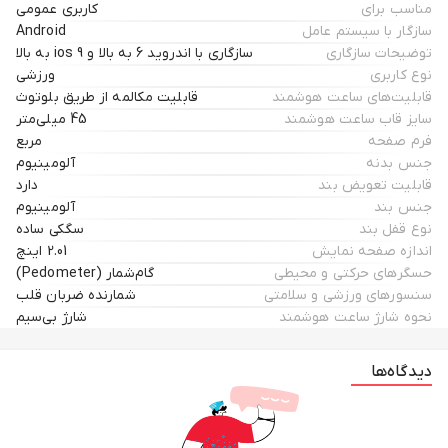
مناسب برای
کاربری عمومی
سازگار با سیستم عامل
Android
توضیحات سازگاری
سازگاری با اندروید 6 به بالا و ios 9 به بالا
نوع کاربری
ورزشی
قابلیت‌های ساعت هوشمند
قابلیت مکالمه از طریق بلوتوث
سایز قاب ساعت هوشمند
45 میلی‌متر
فرم صفحه
مربع
جنس بدنه
آلومینیوم
قابلیت تعویض بند
دارد
جنس بند
آلومینیوم
نوع قفل بند
سگکی ساده
اندازه صفحه نمایش
2.01 اینچ
حسگرهای حرکتی و محیطی
گام‌شمار (Pedometer)
سنسورهای ورزشی و سلامتی
شمارنده ضربان قلب
نحوه شارژ ساعت هوشمند
شارژ بی‌سیم
دیدگاه‌ها